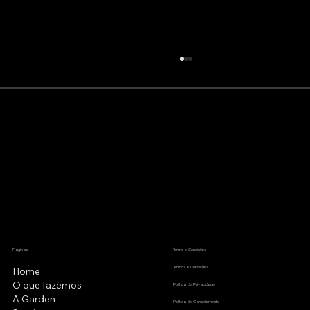
Análise Gratuita de Marketing
Panorâmico: Saiba Onde Seu
Negócio Realmente Está
Páginas
Termo e Condições
Termos e Condições
Home
O que fazemos
Política de Privacidade
A Garden
Política de Cancelamento