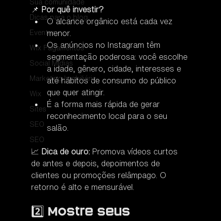
Sua comunidade
📌 
Por quê investir?
Dicas para o blog
O alcance orgânico está cada vez 
Eventos
menor.
Os anúncios no Instagram têm 
Wix Pagamentos
segmentação poderosa: você escolhe 
Social Mídias
a idade, gênero, cidade, interesses e 
Marketing Imobiliário
até hábitos de consumo do público 
que quer atingir.
Wix
É a forma mais rápida de gerar 
Sites
reconhecimento local para o seu 
SEO
salão.
SEO
📈 
Dica de ouro:
 Promova vídeos curtos 
de antes e depois, depoimentos de 
clientes ou promoções relâmpago. O 
retorno é alto e mensurável.
2️⃣ Mostre seus 