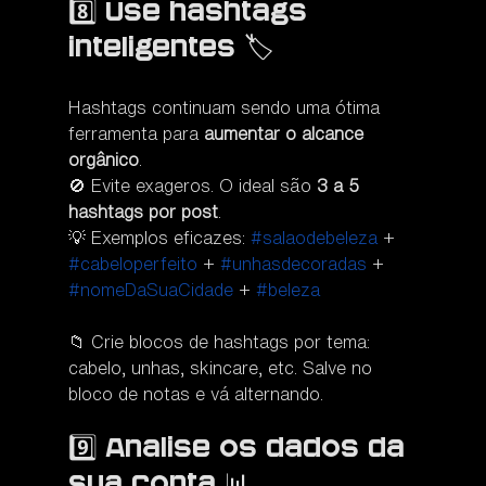
8️⃣ Use hashtags 
inteligentes 🏷️
Hashtags continuam sendo uma ótima 
ferramenta para 
aumentar o alcance 
orgânico
.
🚫 Evite exageros. O ideal são 
3 a 5 
hashtags por post
.
💡 Exemplos eficazes: 
#salaodebeleza
 + 
#cabeloperfeito
 + 
#unhasdecoradas
 + 
#nomeDaSuaCidade
 + 
#beleza
📁 Crie blocos de hashtags por tema: 
cabelo, unhas, skincare, etc. Salve no 
bloco de notas e vá alternando.
9️⃣ Analise os dados da 
sua conta 📊