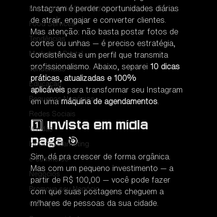
Instagram é perder oportunidades diárias 
Marketing de Conteúdo
de atrair, engajar e converter clientes.
Food Services
Mas atenção: não basta postar fotos de 
Tendências
cortes ou unhas — é preciso estratégia, 
Marketing Digital
consistência e um perfil que transmita 
profissionalismo. Abaixo, separei 
10 dicas 
Tendências
práticas, atualizadas e 100% 
Educação
aplicáveis
 para transformar seu Instagram 
Pequenos Negócios
em uma 
máquina de agendamentos
.
Redes Sociais
1️⃣ Invista em mídia 
Vendas
paga 🎯
Inbound Marketing
Sim, dá pra crescer de forma orgânica. 
e-commerce
Mas com um pequeno investimento — a 
Negócios
partir de R$ 100,00 — você pode fazer 
Promova seu Negócio
com que suas postagens cheguem a 
milhares de pessoas da sua cidade.
Começar