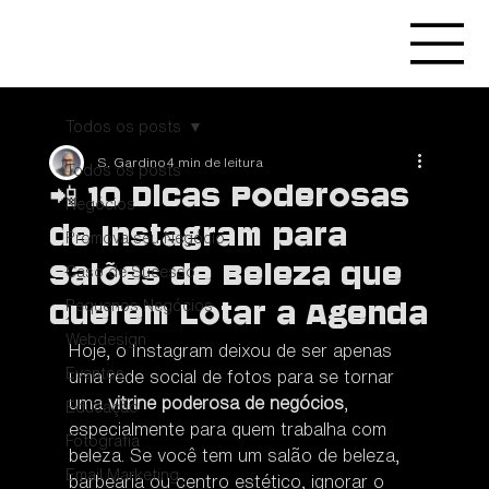
Todos os posts
S. Gardino
4 min de leitura
Todos os posts
📲 10 Dicas Poderosas
Negócios
de Instagram para
Promova seu Negócio
Salões de Beleza que
Caso de Sucesso
Pequenos Negócios
Querem Lotar a Agenda
Webdesign
Hoje, o Instagram deixou de ser apenas 
Eventos
uma rede social de fotos para se tornar 
uma 
vitrine poderosa de negócios
, 
Educação
especialmente para quem trabalha com 
Fotografia
beleza. Se você tem um salão de beleza, 
Email Marketing
barbearia ou centro estético, ignorar o 