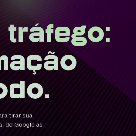
 tráfego:
rmação
odo.
ra tirar sua
a, do Google às