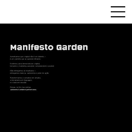
Manifesto Garden
Acreditamos que o digital não é um labirinto —
é um caminho que se aprende trilhando.
Existimos para democratizar o digital,
tornando o marketing acessível, compreensível e possível.
Não entregamos só resultados —
entregamos clareza, autonomia e poder de ação.
Transformamos o complexo em simples,
a ferramenta em linguagem,
e o dado em decisão.
Porque, no fim das contas,
autonomia também é performance.