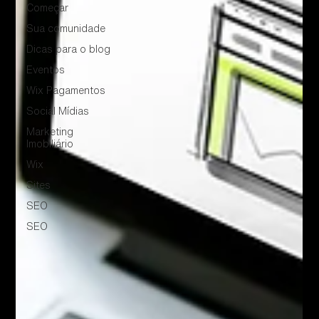
Começar
Sua comunidade
Dicas para o blog
Eventos
Wix Pagamentos
Social Mídias
Marketing
Imobiliário
Wix
Sites
SEO
SEO