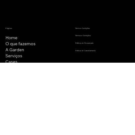
Páginas
Termo e Condições
Termos e Condições
Home
O que fazemos
Política de Privacidade
A Garden
Política de Cancelamento
Serviços
Cases
Blog
Contato