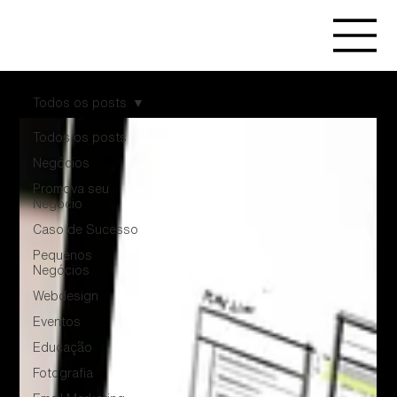
Todos os posts
Todos os posts
Negócios
Promova seu
Negócio
Caso de Sucesso
Pequenos
Negócios
Webdesign
Eventos
Educação
Fotografia