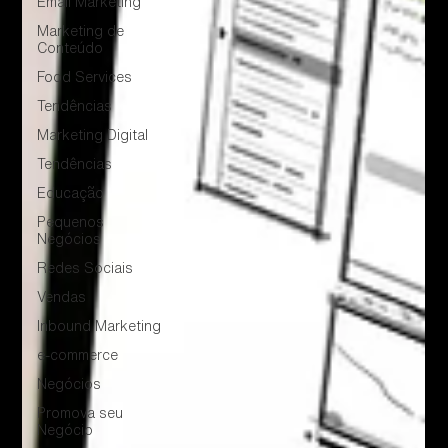
Email Marketing
Marketing de
Conteúdo
Food Services
Tendências
Marketing Digital
Tendências
Educação
Pequenos
Negócios
Redes Sociais
Vendas
Inbound Marketing
e-commerce
Negócios
Promova seu
Negócio