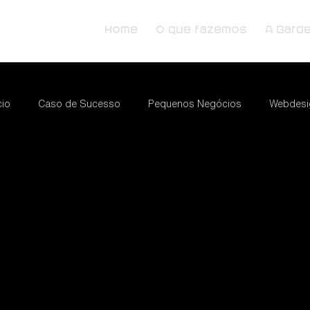
Home
O que fazemos
A Gard
io
Caso de Sucesso
Pequenos Negócios
Webdesi
Food Services
Tendências
Marketing Digital
Tendên
ng
e-commerce
Negócios
Promova seu Negócio
Marketing Imobiliário
Wix