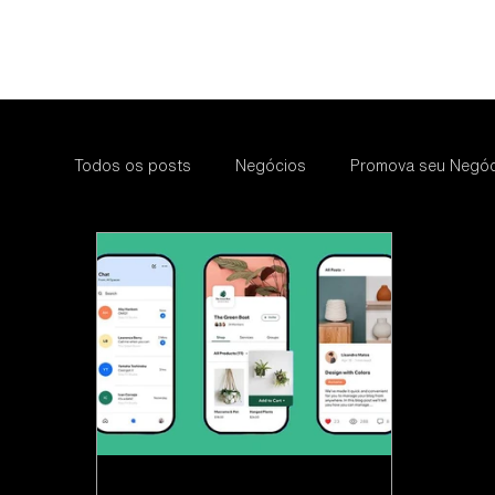
Todos os posts
Negócios
Promova seu Negóc
Email Marketing
Marketing de Conteúdo
Redes Sociais
Vendas
Inbound Marketi
Eventos
Wix Pagamentos
Social Mídias