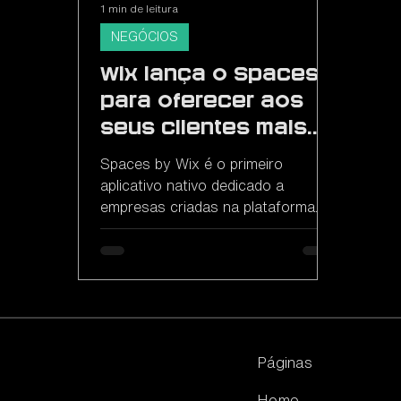
1 min de leitura
NEGÓCIOS
Wix lança o Spaces
para oferecer aos
seus clientes mais
opções em
Spaces by Wix é o primeiro
mobilidade
aplicativo nativo dedicado a
empresas criadas na plataforma.
Páginas
Home