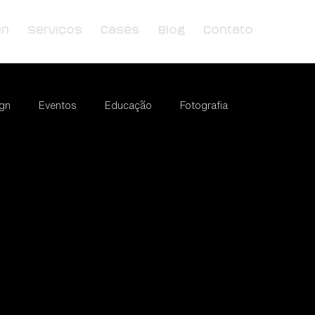
en
Serviços
Cases
Blog
Contato
gn
Eventos
Educação
Fotografia
cias
Educação
Pequenos Negócios
Começar
Sua comunidade
Dicas para o blog