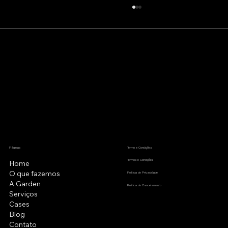
Além do Hype: O que Realmente
Funciona no Dropshipping em
2026
Páginas
Termo e Condições
Termos e Condições
Home
O que fazemos
Política de Privacidade
A Garden
Política de Cancelamento
Serviços
Cases
Blog
Contato