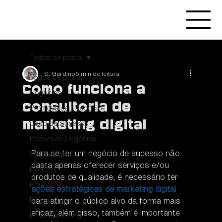
Todos os posts
S. Gardino
5 min de leitura
Todos os posts
Como funciona a
Negócios
consultoria de
Promova seu Negócio
marketing digital
Caso de Sucesso
Pequenos Negócios
Para se ter um negócio de sucesso não 
Webdesign
basta apenas oferecer serviços e/ou 
Eventos
produtos de qualidade, é necessário ter 
Educação
ações estratégicas de marketing digital
Fotografia
para atingir o público alvo da forma mais 
eficaz, além disso, também é importante 
Email Marketing