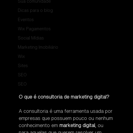
Sua comunidade
Dicas para o blog
Eventos
Wix Pagamentos
Social Mídias
Marketing Imobiliário
Wix
Sites
SEO
SEO
O que é consultoria de marketing digital?
A consultoria é uma ferramenta usada por 
empresas que possuem pouco ou nenhum 
conhecimento em 
marketing digital
, ou 
para aquelas que querem resolver um 