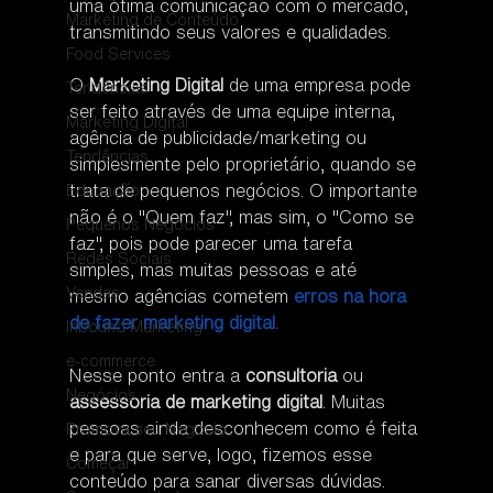
uma ótima comunicação com o mercado, 
Marketing de Conteúdo
transmitindo seus valores e qualidades.
Food Services
O 
Marketing Digital
 de uma empresa pode 
Tendências
ser feito através de uma equipe interna, 
Marketing Digital
agência de publicidade/marketing ou 
Tendências
simplesmente pelo proprietário, quando se 
trata de pequenos negócios. O importante 
Educação
não é o "Quem faz", mas sim, o "Como se 
Pequenos Negócios
faz", pois pode parecer uma tarefa 
Redes Sociais
simples, mas muitas pessoas e até 
Vendas
mesmo agências cometem 
erros na hora 
de fazer marketing digital. 
Inbound Marketing
e-commerce
Nesse ponto entra a 
consultoria
 ou 
Negócios
assessoria de marketing digital
. Muitas 
pessoas ainda desconhecem como é feita 
Promova seu Negócio
e para que serve, logo, fizemos esse 
Começar
conteúdo para sanar diversas dúvidas.