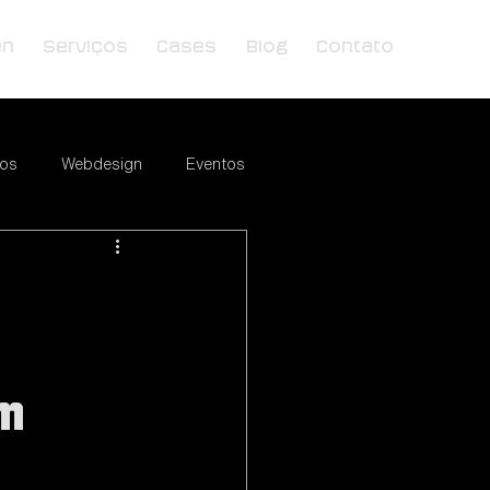
en
Serviços
Cases
Blog
Contato
ios
Webdesign
Eventos
Tendências
Marketing Digital
 Marketing
e-commerce
m
Eventos
Wix Pagamentos