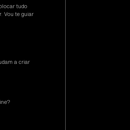
olocar tudo 
 Vou te guiar 
udam a criar 
ine? 