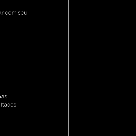
ar com seu 
 
has 
ltados.