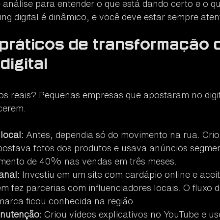
análise para entender o que está dando certo e o qu
ng digital é dinâmico, e você deve estar sempre aten
práticos de transformação 
digital
os reais? Pequenas empresas que apostaram no digit
cerem.
local:
 Antes, dependia só do movimento na rua. Cri
postava fotos dos produtos e usava anúncios segmen
mento de 40% nas vendas em três meses.
anal:
 Investiu em um site com cardápio online e acei
 fez parcerias com influenciadores locais. O fluxo de
arca ficou conhecida na região.
anutenção:
 Criou vídeos explicativos no YouTube e u