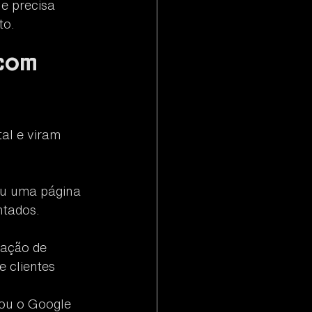
e precisa 
to.
com 
al e viram 
ou uma página 
tados. 
tação de 
 clientes 
sou o Google 