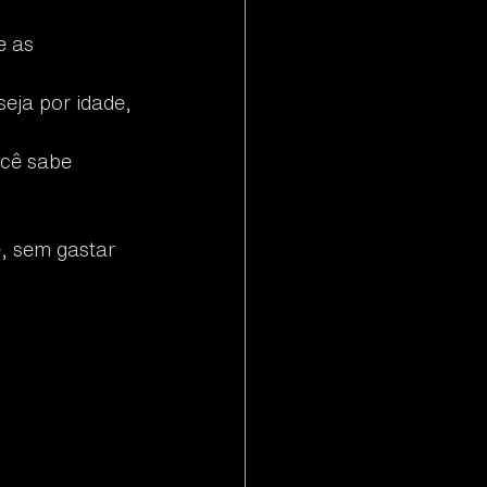
 as 
eja por idade, 
ocê sabe 
, sem gastar 