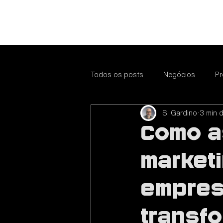
Todos os posts
Negócios
Pr
S. Gardino
3 min d
Educação
Fotografia
E
Como a
Tendências
Educação
marketi
empre
Negócios
Promova seu Neg
transf