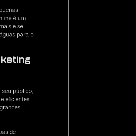
equenas 
line é um 
mais e se 
 águas para o 
keting 
 seu público, 
e eficientes 
grandes 
oas de 