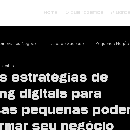
Home
O que fazemos
A Gard
omova seu Negócio
Caso de Sucesso
Pequenos Negóc
e leitura
mail Marketing
Marketing de Conteúdo
Food Services
s estratégias de
Pequenos Negócios
Redes Sociais
Vendas
Inbound
ng digitais para
sas pequenas pode
ócio
Começar
Sua comunidade
Dicas para o blog
ormar seu negócio