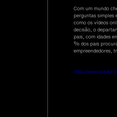
Com um mundo cheio
perguntas simples e
como os vídeos onl
decisão, o departa
pais​​, com idades 
% dos pais procura
empreendedores, tr
https://www.youtube