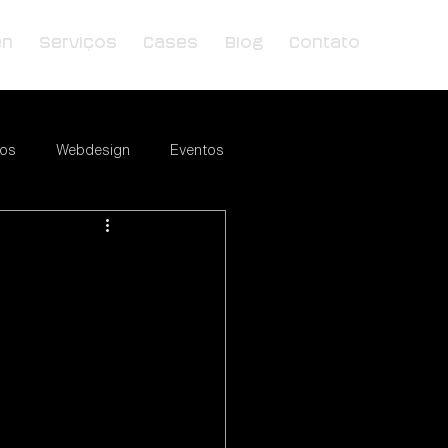
en
Serviços
Cases
Blog
Contato
ios
Webdesign
Eventos
Tendências
Marketing Digital
 Marketing
e-commerce
Eventos
Wix Pagamentos