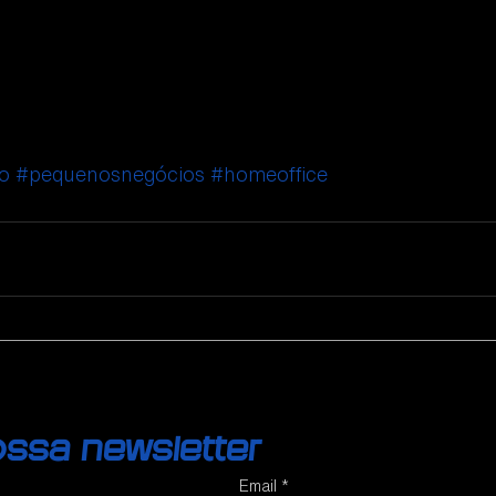
o
#pequenosnegócios
#homeoffice
ossa newsletter
Email
*