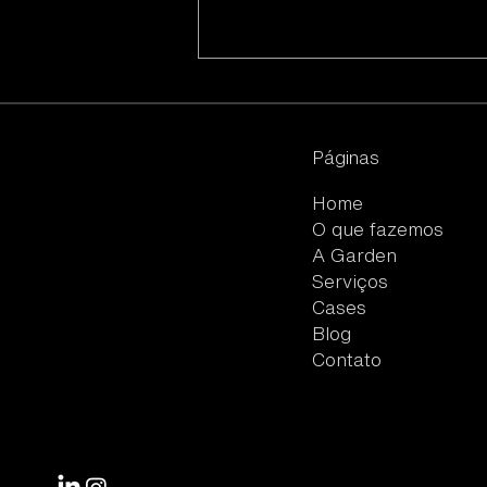
Páginas
Home
O que fazemos
A Garden
Kidulting: a tendência
Serviços
que une nostalgia,
Cases
experiência real e
oportunidades de
Blog
negócio
Contato