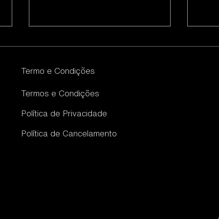
Termo e Condições
Termos e Condições
Política de Privacidade
Websites que
7 M
Convertem: Estratégia
Onl
Política de Cancelamento
Digital Desde o
Tra
Primeiro Dia
Neg