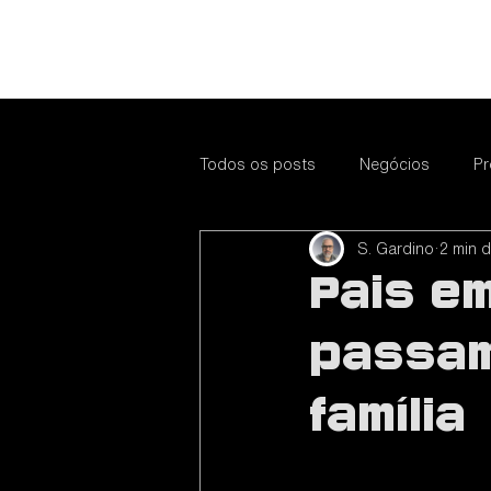
Todos os posts
Negócios
Pr
S. Gardino
2 min d
Educação
Fotografia
E
Pais e
Tendências
Educação
passam
família
Negócios
Promova seu Neg