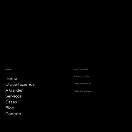
Análise Gratuita de Marketing
Panorâmico: Saiba Onde Seu
Negócio Realmente Está
Páginas
Termo e Condições
Termos e Condições
Home
O que fazemos
Política de Privacidade
A Garden
Política de Cancelamento
Serviços
Cases
Blog
Contato