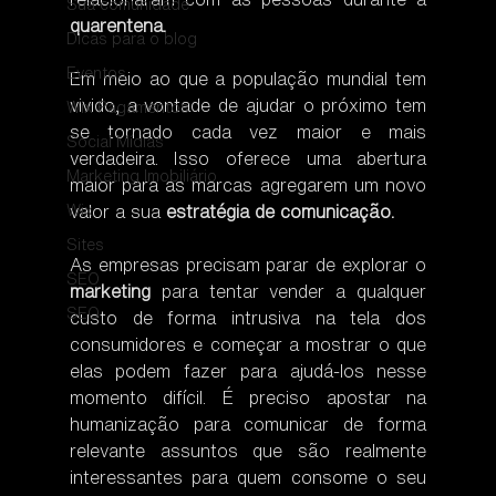
Sua comunidade
quarentena.
Dicas para o blog
Eventos
Em meio ao que a população mundial tem 
vivido, a vontade de ajudar o próximo tem 
Wix Pagamentos
se tornado cada vez maior e mais 
Social Mídias
verdadeira. Isso oferece uma abertura 
Marketing Imobiliário
maior para as marcas agregarem um novo 
Wix
valor a sua 
estratégia de comunicação.
Sites
As empresas precisam parar de explorar o 
SEO
marketing
 para tentar vender a qualquer 
SEO
custo de forma intrusiva na tela dos 
consumidores e começar a mostrar o que 
elas podem fazer para ajudá-los nesse 
momento difícil. É preciso apostar na 
humanização para comunicar de forma 
relevante assuntos que são realmente 
interessantes para quem consome o seu 