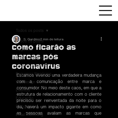
Todos os posts
S. Gardino
2 min de leitura
Todos os posts
Como ficarão as
Negócios
marcas pós
Promova seu Negócio
coronavírus
Caso de Sucesso
Pequenos Negócios
Estamos vivendo uma verdadeira mudança 
com a comunicação entre marca e 
Webdesign
consumidor. No meio deste caos, em que a 
Eventos
estrutura de relacionamento com o cliente 
Educação
precisou ser reinventada da noite para o 
Fotografia
dia, haverá um impacto gigante em como 
as pessoas avaliam as marcas que 
Email Marketing