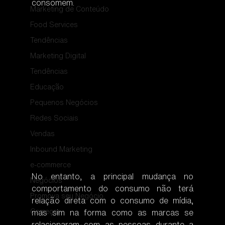
consomem.
Marketing de Conteúdo
Food Services
Tendências
Marketing Digital
Tendências
Educação
Pequenos Negócios
Redes Sociais
Vendas
Inbound Marketing
e-commerce
No entanto, a principal mudança no 
Negócios
comportamento do consumo não terá 
Promova seu Negócio
relação direta com o consumo de mídia, 
Começar
mas sim na forma como as marcas se 
relacionaram com as pessoas durante a 