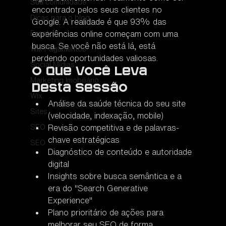
Sua comunidade
encontrado pelos seus clientes no 
Dicas para o blog
Google. A realidade é que 93% das 
Eventos
experiências online começam com uma 
busca. Se você não está lá, está 
Wix Pagamentos
perdendo oportunidades valiosas.
Social Mídias
O Que Você Leva 
Marketing Imobiliário
Desta Sessão
Wix
Análise da saúde técnica do seu site 
Sites
(velocidade, indexação, mobile)
SEO
Revisão competitiva e de palavras-
chave estratégicas
SEO
Diagnóstico de conteúdo e autoridade 
digital
Insights sobre busca semântica e a 
era do "Search Generative 
Experience"
Plano prioritário de ações para 
melhorar seu SEO de forma 