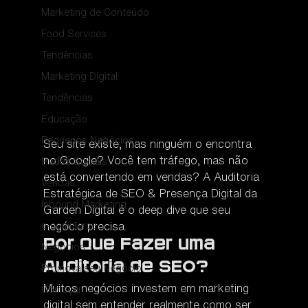
Marketing de Conteúdo
Food Services
Tendências
Marketing Digital
Tendências
Educação
Pequenos Negócios
Seu site existe, mas ninguém o encontra 
no Google? Você tem tráfego, mas não 
Redes Sociais
está convertendo em vendas? A Auditoria 
Vendas
Estratégica de SEO & Presença Digital da 
Inbound Marketing
Garden Digital é o deep dive que seu 
e-commerce
negócio precisa.
Por Que Fazer uma 
Negócios
Auditoria de SEO?
Promova seu Negócio
Muitos negócios investem em marketing 
Começar
digital sem entender realmente como ser 