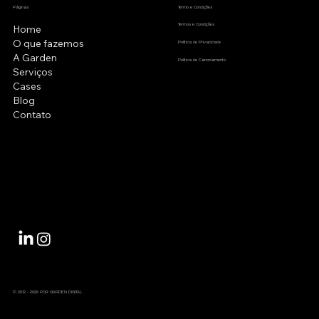
2026
Páginas
Termo e Condições
Termos e Condições
Home
O que fazemos
Política de Privacidade
A Garden
Política de Cancelamento
Serviços
Cases
Blog
Contato
© 2012 - 2026 POR GARDEN DIGITAL.