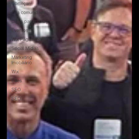
Começar
Sua comunidade
Dicas para o blog
Eventos
Wix Pagamentos
Social Mídias
Marketing
Imobiliário
Wix
Sites
SEO
SEO