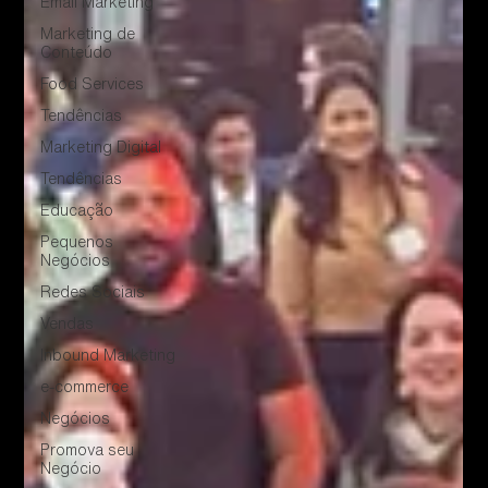
Email Marketing
Marketing de
Conteúdo
Food Services
Tendências
Marketing Digital
Tendências
Educação
Pequenos
Negócios
Redes Sociais
Vendas
Inbound Marketing
e-commerce
Negócios
Promova seu
Negócio