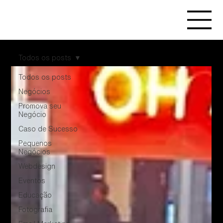
Todos os posts
Todos os posts
Negócios
Promova seu
Negócio
Caso de Sucesso
Pequenos
Negócios
Webdesign
Eventos
Educação
Fotografia